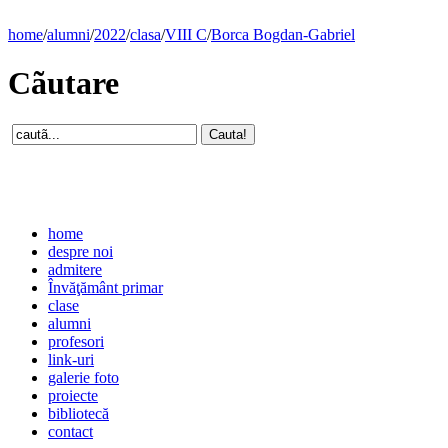
home
/
alumni
/
2022
/
clasa
/
VIII C
/
Borca Bogdan-Gabriel
Cãutare
home
despre noi
admitere
Învăţământ primar
clase
alumni
profesori
link-uri
galerie foto
proiecte
bibliotecă
contact