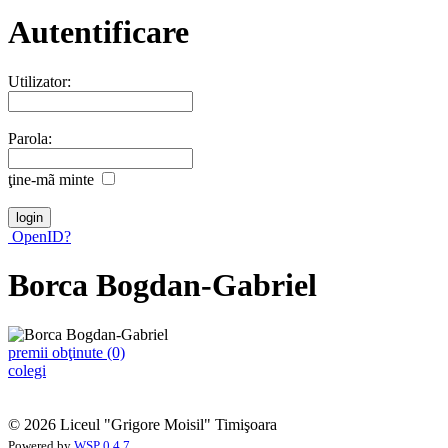
Autentificare
Utilizator:
Parola:
ţine-mã minte
OpenID?
Borca Bogdan-Gabriel
premii obţinute (0)
colegi
© 2026 Liceul "Grigore Moisil" Timişoara
Powered by
WSP 0.4.7