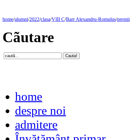
home
/
alumni
/
2022
/
clasa
/
VIII C
/
Barr Alexandru-Romulus
/
premii
Cãutare
home
despre noi
admitere
Învăţământ primar