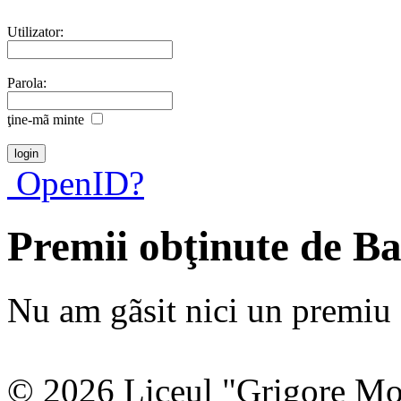
Utilizator:
Parola:
ţine-mã minte
OpenID?
Premii obţinute de B
Nu am gãsit nici un premiu a
© 2026 Liceul "Grigore Moi