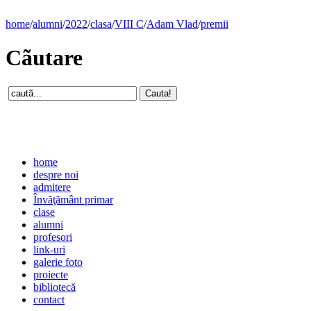
home
/
alumni
/
2022
/
clasa
/
VIII C
/
Adam Vlad
/
premii
Cãutare
home
despre noi
admitere
Învăţământ primar
clase
alumni
profesori
link-uri
galerie foto
proiecte
bibliotecă
contact