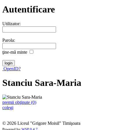
Autentificare
Utilizator:
Parola:
ţine-mã minte
OpenID?
Stanciu Sara-Maria
premii obţinute (0)
colegi
© 2026 Liceul "Grigore Moisil" Timişoara
Powered by
WSP 0.4.7