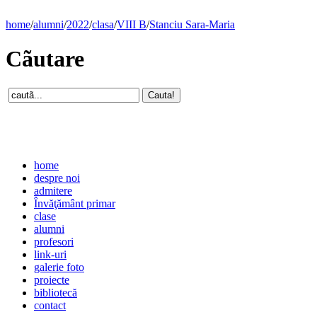
home
/
alumni
/
2022
/
clasa
/
VIII B
/
Stanciu Sara-Maria
Cãutare
home
despre noi
admitere
Învăţământ primar
clase
alumni
profesori
link-uri
galerie foto
proiecte
bibliotecă
contact