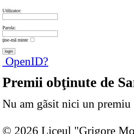
Utilizator:
Parola:
ţine-mã minte
OpenID?
Premii obţinute de S
Nu am gãsit nici un premiu a
© 2026 Liceul "Grigore Moi