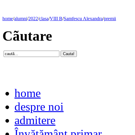
home
/
alumni
/
2022
/
clasa
/
VIII B
/
Samfescu Alexandra
/
premii
Cãutare
home
despre noi
admitere
Învăţământ primar