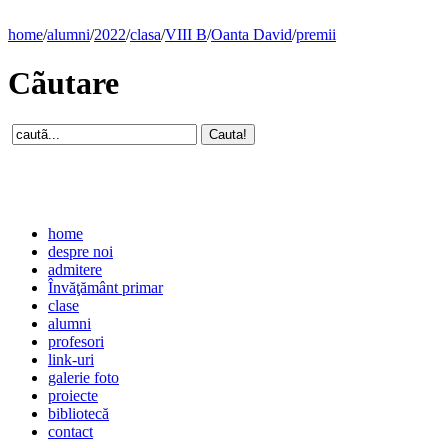
home
/
alumni
/
2022
/
clasa
/
VIII B
/
Oanta David
/
premii
Cãutare
home
despre noi
admitere
Învăţământ primar
clase
alumni
profesori
link-uri
galerie foto
proiecte
bibliotecă
contact