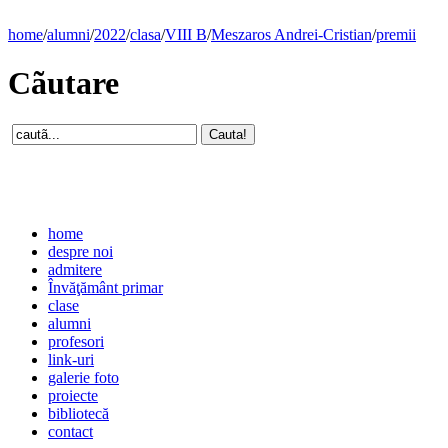
home
/
alumni
/
2022
/
clasa
/
VIII B
/
Meszaros Andrei-Cristian
/
premii
Cãutare
home
despre noi
admitere
Învăţământ primar
clase
alumni
profesori
link-uri
galerie foto
proiecte
bibliotecă
contact