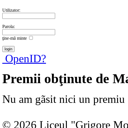
Utilizator:
Parola:
ţine-mã minte
OpenID?
Premii obţinute de M
Nu am gãsit nici un premiu a
© 2026 Liceul "Grigore Moi