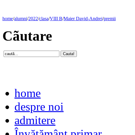
home
/
alumni
/
2022
/
clasa
/
VIII B
/
Maier David-Andrei
/
premii
Cãutare
home
despre noi
admitere
Învăţământ primar