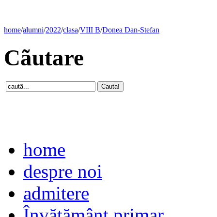
home
/
alumni
/
2022
/
clasa
/
VIII B
/
Donea Dan-Stefan
Cãutare
home
despre noi
admitere
Învăţământ primar