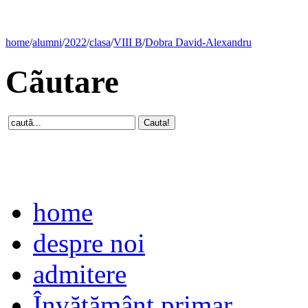
home
/
alumni
/
2022
/
clasa
/
VIII B
/
Dobra David-Alexandru
Cãutare
home
despre noi
admitere
Învăţământ primar