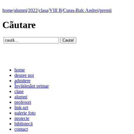
home
/
alumni
/
2022
/
clasa
/
VIII B
/
Curas-Balc Andrei
/
premii
Cãutare
home
despre noi
admitere
Învăţământ primar
clase
alumni
profesori
link-uri
galerie foto
proiecte
bibliotecă
contact