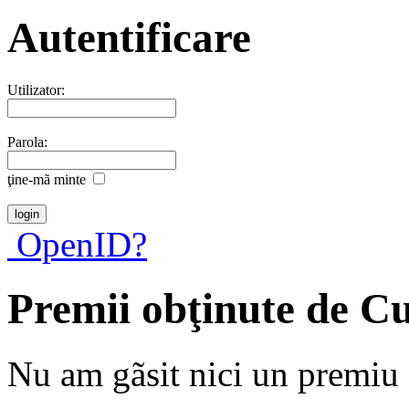
Autentificare
Utilizator:
Parola:
ţine-mã minte
OpenID?
Premii obţinute de C
Nu am gãsit nici un premiu a