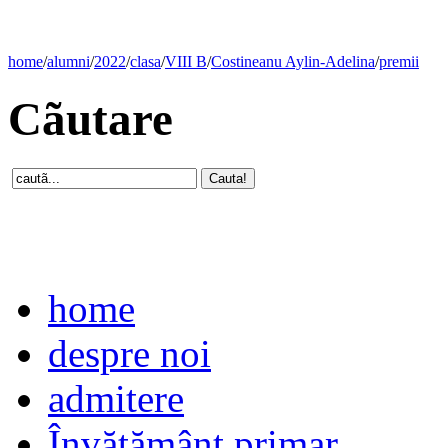
home
/
alumni
/
2022
/
clasa
/
VIII B
/
Costineanu Aylin-Adelina
/
premii
Cãutare
home
despre noi
admitere
Învăţământ primar