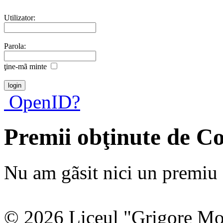
Utilizator:
Parola:
ţine-mã minte
OpenID?
Premii obţinute de C
Nu am gãsit nici un premiu a
© 2026 Liceul "Grigore Moi