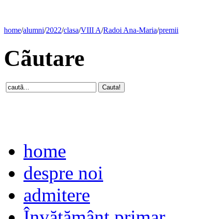
home
/
alumni
/
2022
/
clasa
/
VIII A
/
Radoi Ana-Maria
/
premii
Cãutare
home
despre noi
admitere
Învăţământ primar