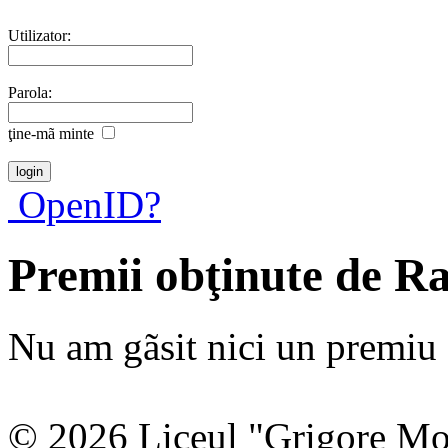
Utilizator:
Parola:
ţine-mã minte
OpenID?
Premii obţinute de R
Nu am gãsit nici un premiu a
© 2026 Liceul "Grigore Moi