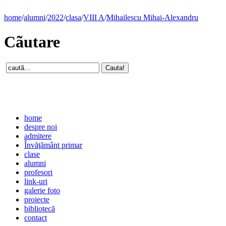
home
/
alumni
/
2022
/
clasa
/
VIII A
/
Mihailescu Mihai-Alexandru
Cãutare
home
despre noi
admitere
Învăţământ primar
clase
alumni
profesori
link-uri
galerie foto
proiecte
bibliotecă
contact