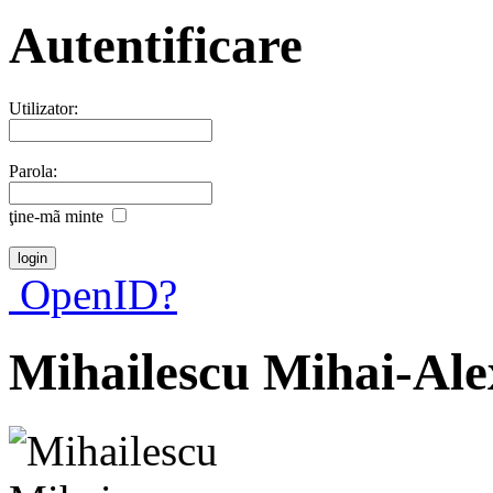
Autentificare
Utilizator:
Parola:
ţine-mã minte
OpenID?
Mihailescu Mihai-Al