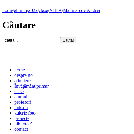
home
/
alumni
/
2022
/
clasa
/
VIII A
/
Malimarcov Andrei
Cãutare
home
despre noi
admitere
Învăţământ primar
clase
alumni
profesori
link-uri
galerie foto
proiecte
bibliotecă
contact