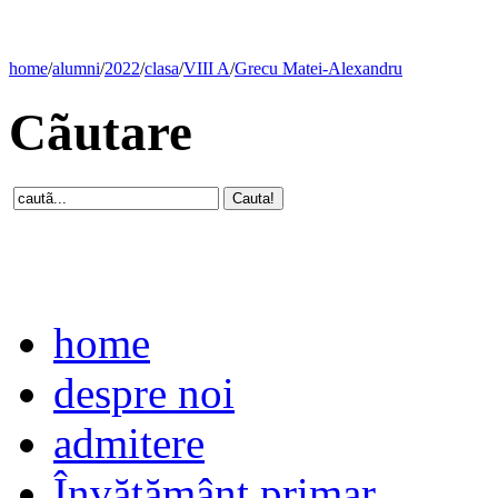
home
/
alumni
/
2022
/
clasa
/
VIII A
/
Grecu Matei-Alexandru
Cãutare
home
despre noi
admitere
Învăţământ primar