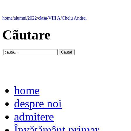
home
/
alumni
/
2022
/
clasa
/
VIII A
/
Chelu Andrei
Cãutare
home
despre noi
admitere
Învăţământ primar