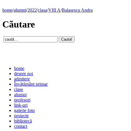
home
/
alumni
/
2022
/
clasa
/
VIII A
/
Balasescu Andra
Cãutare
home
despre noi
admitere
Învăţământ primar
clase
alumni
profesori
link-uri
galerie foto
proiecte
bibliotecă
contact