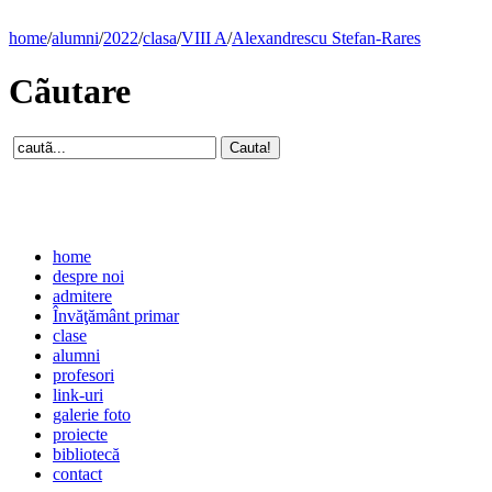
home
/
alumni
/
2022
/
clasa
/
VIII A
/
Alexandrescu Stefan-Rares
Cãutare
home
despre noi
admitere
Învăţământ primar
clase
alumni
profesori
link-uri
galerie foto
proiecte
bibliotecă
contact