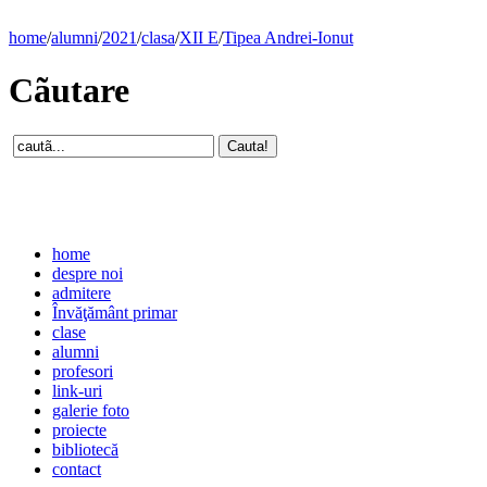
home
/
alumni
/
2021
/
clasa
/
XII E
/
Tipea Andrei-Ionut
Cãutare
home
despre noi
admitere
Învăţământ primar
clase
alumni
profesori
link-uri
galerie foto
proiecte
bibliotecă
contact