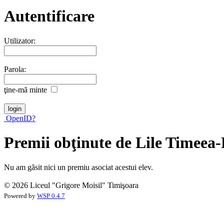
Autentificare
Utilizator:
Parola:
ţine-mã minte
OpenID?
Premii obţinute de Lile Timeea-
Nu am gãsit nici un premiu asociat acestui elev.
© 2026 Liceul "Grigore Moisil" Timişoara
Powered by
WSP 0.4.7