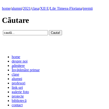
home
/
alumni
/
2021
/
clasa
/
XII E
/
Lile Timeea-Floriana
/
premii
Cãutare
home
despre noi
admitere
Învăţământ primar
clase
alumni
profesori
link-uri
galerie foto
proiecte
bibliotecă
contact