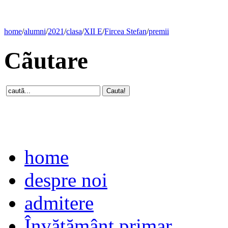
home
/
alumni
/
2021
/
clasa
/
XII E
/
Fircea Stefan
/
premii
Cãutare
home
despre noi
admitere
Învăţământ primar