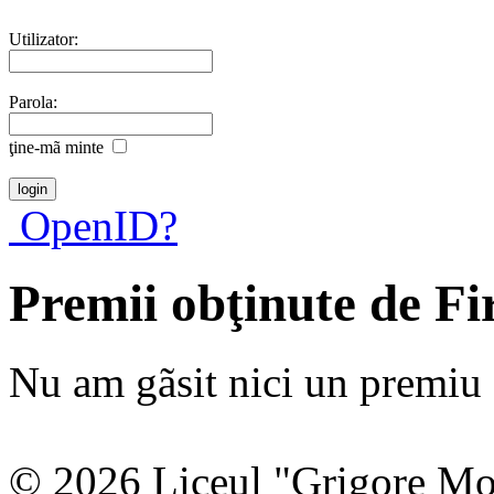
Utilizator:
Parola:
ţine-mã minte
OpenID?
Premii obţinute de Fi
Nu am gãsit nici un premiu a
© 2026 Liceul "Grigore Moi