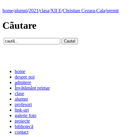
home
/
alumni
/
2021
/
clasa
/
XII E
/
Christian Cezara-Cala
/
premii
Cãutare
home
despre noi
admitere
Învăţământ primar
clase
alumni
profesori
link-uri
galerie foto
proiecte
bibliotecă
contact