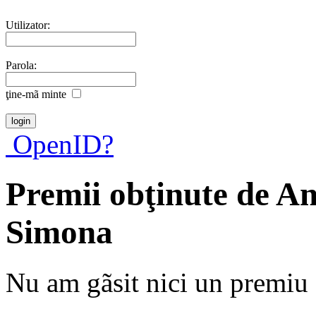
Utilizator:
Parola:
ţine-mã minte
OpenID?
Premii obţinute de A
Simona
Nu am gãsit nici un premiu a