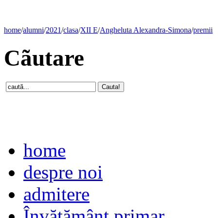
home
/
alumni
/
2021
/
clasa
/
XII E
/
Angheluta Alexandra-Simona
/
premii
Cãutare
home
despre noi
admitere
Învăţământ primar