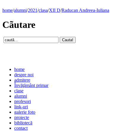
home
/
alumni
/
2021
/
clasa
/
XII D
/
Raducan Andreea-Iuliana
Cãutare
home
despre noi
admitere
Învăţământ primar
clase
alumni
profesori
link-uri
galerie foto
proiecte
bibliotecă
contact