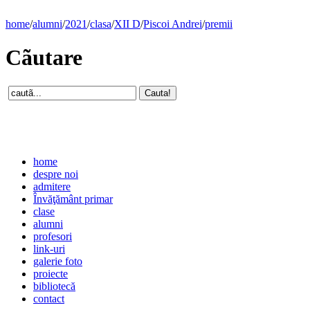
home
/
alumni
/
2021
/
clasa
/
XII D
/
Piscoi Andrei
/
premii
Cãutare
home
despre noi
admitere
Învăţământ primar
clase
alumni
profesori
link-uri
galerie foto
proiecte
bibliotecă
contact