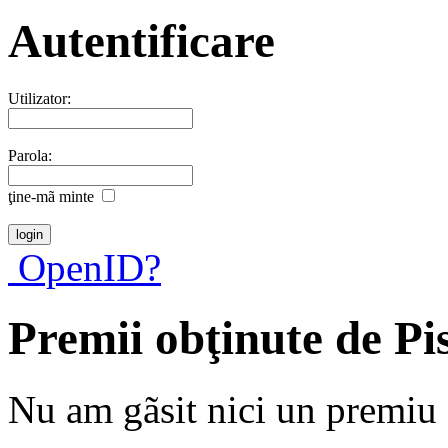
Autentificare
Utilizator:
Parola:
ţine-mã minte
OpenID?
Premii obţinute de Pi
Nu am gãsit nici un premiu a