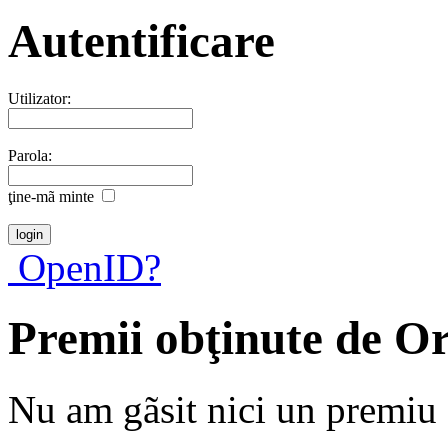
Autentificare
Utilizator:
Parola:
ţine-mã minte
OpenID?
Premii obţinute de O
Nu am gãsit nici un premiu a