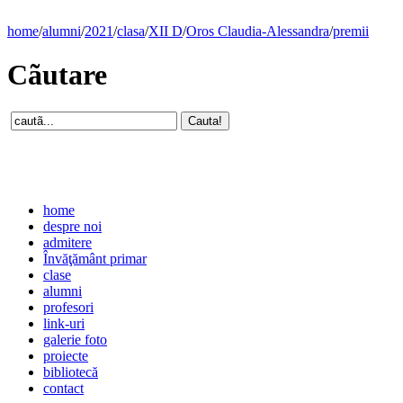
home
/
alumni
/
2021
/
clasa
/
XII D
/
Oros Claudia-Alessandra
/
premii
Cãutare
home
despre noi
admitere
Învăţământ primar
clase
alumni
profesori
link-uri
galerie foto
proiecte
bibliotecă
contact