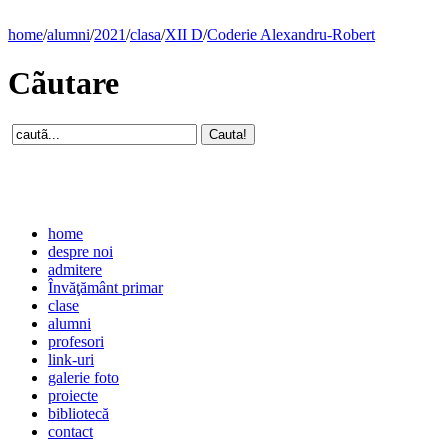
home
/
alumni
/
2021
/
clasa
/
XII D
/
Coderie Alexandru-Robert
Cãutare
home
despre noi
admitere
Învăţământ primar
clase
alumni
profesori
link-uri
galerie foto
proiecte
bibliotecă
contact