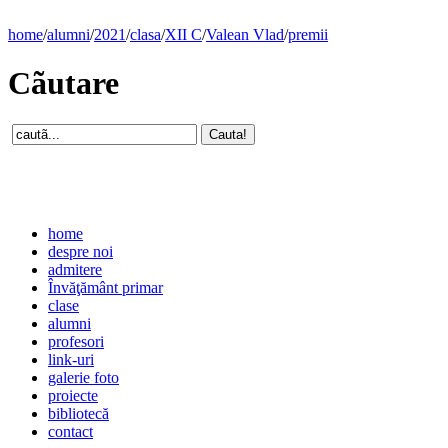
home
/
alumni
/
2021
/
clasa
/
XII C
/
Valean Vlad
/
premii
Cãutare
home
despre noi
admitere
Învăţământ primar
clase
alumni
profesori
link-uri
galerie foto
proiecte
bibliotecă
contact