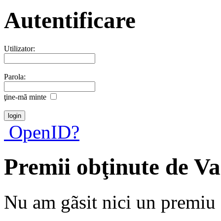
Autentificare
Utilizator:
Parola:
ţine-mã minte
OpenID?
Premii obţinute de V
Nu am gãsit nici un premiu a