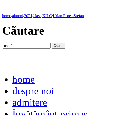
home
/
alumni
/
2021
/
clasa
/
XII C
/
Urlan Rares-Stefan
Cãutare
home
despre noi
admitere
Învăţământ primar