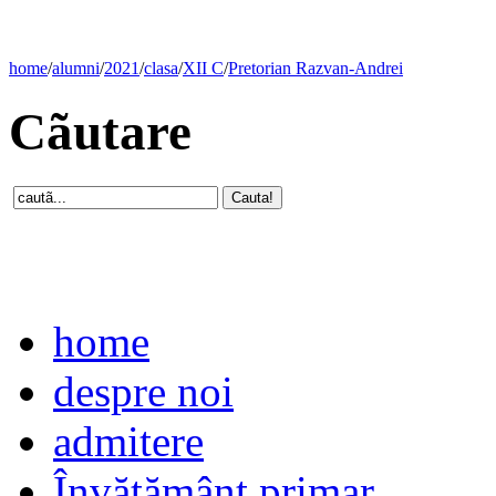
home
/
alumni
/
2021
/
clasa
/
XII C
/
Pretorian Razvan-Andrei
Cãutare
home
despre noi
admitere
Învăţământ primar