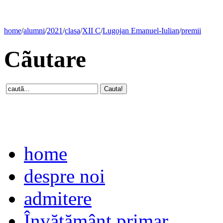
home
/
alumni
/
2021
/
clasa
/
XII C
/
Lugojan Emanuel-Iulian
/
premii
Cãutare
home
despre noi
admitere
Învăţământ primar