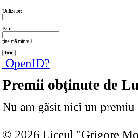
Utilizator:
Parola:
ţine-mã minte
OpenID?
Premii obţinute de L
Nu am gãsit nici un premiu a
© 2026 Liceul "Grigore Moi