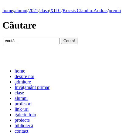
home
/
alumni
/
2021
/
clasa
/
XII C
/
Kocsis Claudiu-Andras
/
premii
Cãutare
home
despre noi
admitere
Învăţământ primar
clase
alumni
profesori
link-uri
galerie foto
proiecte
bibliotecă
contact