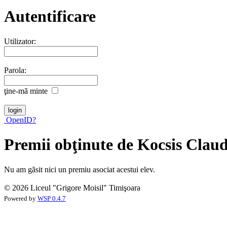
Autentificare
Utilizator:
Parola:
ţine-mã minte
OpenID?
Premii obţinute de Kocsis Clau
Nu am gãsit nici un premiu asociat acestui elev.
© 2026 Liceul "Grigore Moisil" Timişoara
Powered by
WSP 0.4.7