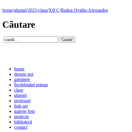
home
/
alumni
/
2021
/
clasa
/
XII C
/
Badea Ovidiu-Alexandru
Cãutare
home
despre noi
admitere
Învăţământ primar
clase
alumni
profesori
link-uri
galerie foto
proiecte
bibliotecă
contact