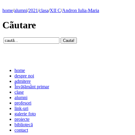
home
/
alumni
/
2021
/
clasa
/
XII C
/
Andron Iulia-Maria
Cãutare
home
despre noi
admitere
Învăţământ primar
clase
alumni
profesori
link-uri
galerie foto
proiecte
bibliotecă
contact