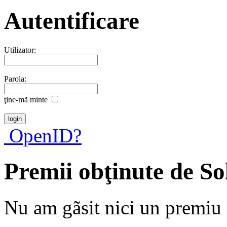
Autentificare
Utilizator:
Parola:
ţine-mã minte
OpenID?
Premii obţinute de S
Nu am gãsit nici un premiu a