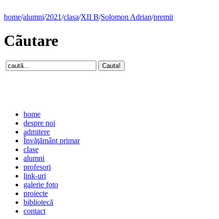
home
/
alumni
/
2021
/
clasa
/
XII B
/
Solomon Adrian
/
premii
Cãutare
home
despre noi
admitere
Învăţământ primar
clase
alumni
profesori
link-uri
galerie foto
proiecte
bibliotecă
contact