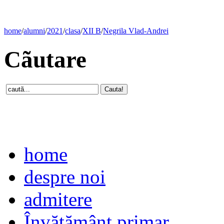
home
/
alumni
/
2021
/
clasa
/
XII B
/
Negrila Vlad-Andrei
Cãutare
home
despre noi
admitere
Învăţământ primar