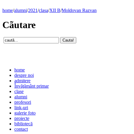
home
/
alumni
/
2021
/
clasa
/
XII B
/
Moldovan Razvan
Cãutare
home
despre noi
admitere
Învăţământ primar
clase
alumni
profesori
link-uri
galerie foto
proiecte
bibliotecă
contact