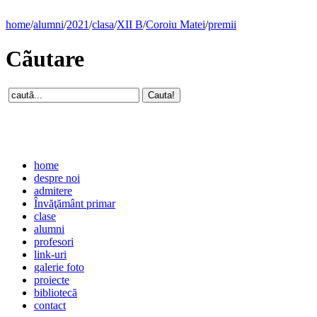
home
/
alumni
/
2021
/
clasa
/
XII B
/
Coroiu Matei
/
premii
Cãutare
home
despre noi
admitere
Învăţământ primar
clase
alumni
profesori
link-uri
galerie foto
proiecte
bibliotecă
contact