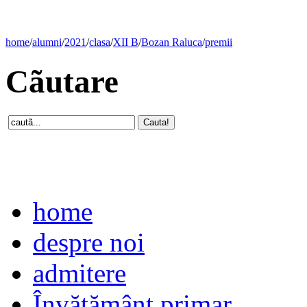
home
/
alumni
/
2021
/
clasa
/
XII B
/
Bozan Raluca
/
premii
Cãutare
home
despre noi
admitere
Învăţământ primar