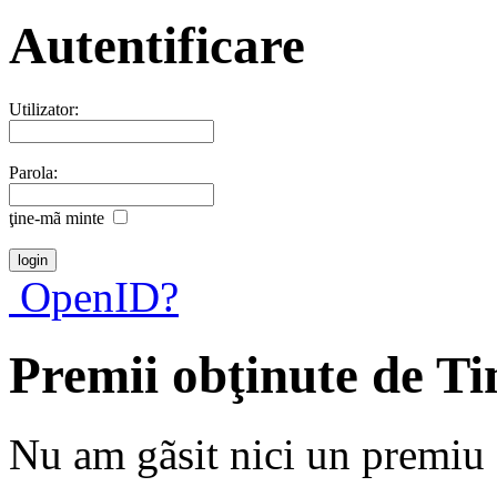
Autentificare
Utilizator:
Parola:
ţine-mã minte
OpenID?
Premii obţinute de T
Nu am gãsit nici un premiu a