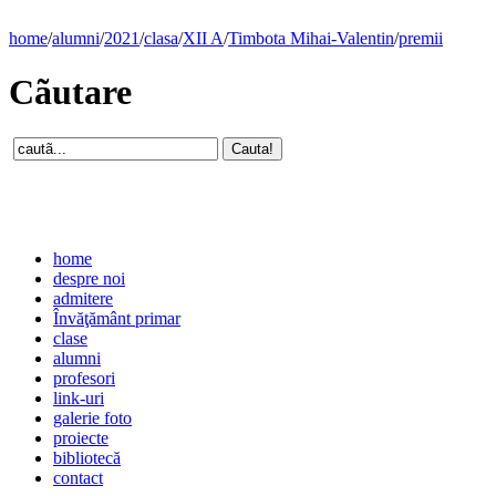
home
/
alumni
/
2021
/
clasa
/
XII A
/
Timbota Mihai-Valentin
/
premii
Cãutare
home
despre noi
admitere
Învăţământ primar
clase
alumni
profesori
link-uri
galerie foto
proiecte
bibliotecă
contact