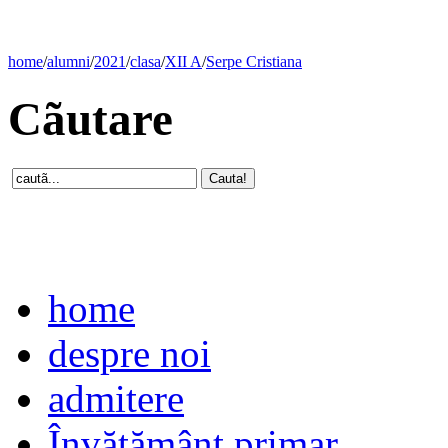
home
/
alumni
/
2021
/
clasa
/
XII A
/
Serpe Cristiana
Cãutare
home
despre noi
admitere
Învăţământ primar