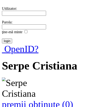
Utilizator:
Parola:
ţine-mã minte
OpenID?
Serpe Cristiana
premii obţinute (0)