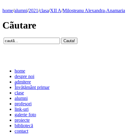
home
/
alumni
/
2021
/
clasa
/
XII A
/
Milosteanu Alexandra-Anamaria
Cãutare
home
despre noi
admitere
Învăţământ primar
clase
alumni
profesori
link-uri
galerie foto
proiecte
bibliotecă
contact