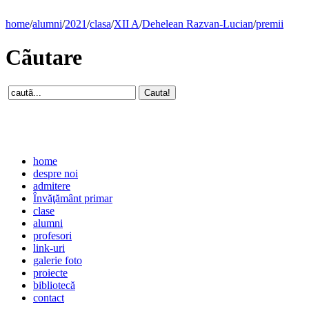
home
/
alumni
/
2021
/
clasa
/
XII A
/
Dehelean Razvan-Lucian
/
premii
Cãutare
home
despre noi
admitere
Învăţământ primar
clase
alumni
profesori
link-uri
galerie foto
proiecte
bibliotecă
contact