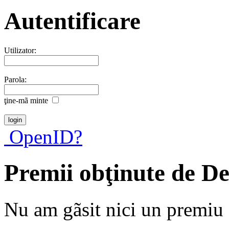
Autentificare
Utilizator:
Parola:
ţine-mã minte
OpenID?
Premii obţinute de D
Nu am gãsit nici un premiu a