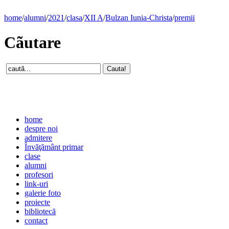
home
/
alumni
/
2021
/
clasa
/
XII A
/
Bulzan Iunia-Christa
/
premii
Cãutare
home
despre noi
admitere
Învăţământ primar
clase
alumni
profesori
link-uri
galerie foto
proiecte
bibliotecă
contact