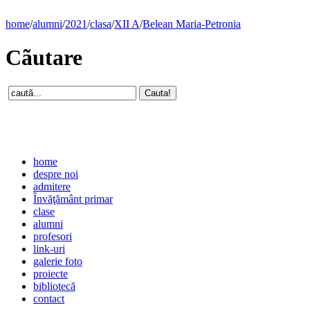
home
/
alumni
/
2021
/
clasa
/
XII A
/
Belean Maria-Petronia
Cãutare
home
despre noi
admitere
Învăţământ primar
clase
alumni
profesori
link-uri
galerie foto
proiecte
bibliotecă
contact