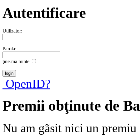
Autentificare
Utilizator:
Parola:
ţine-mã minte
OpenID?
Premii obţinute de B
Nu am gãsit nici un premiu a