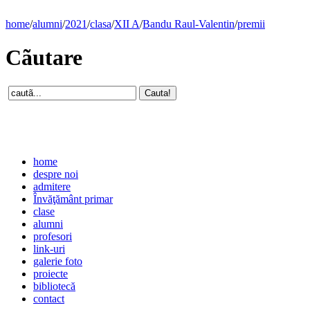
home
/
alumni
/
2021
/
clasa
/
XII A
/
Bandu Raul-Valentin
/
premii
Cãutare
home
despre noi
admitere
Învăţământ primar
clase
alumni
profesori
link-uri
galerie foto
proiecte
bibliotecă
contact