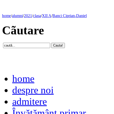
home
/
alumni
/
2021
/
clasa
/
XII A
/
Banci Ciprian-Daniel
Cãutare
home
despre noi
admitere
Învăţământ primar