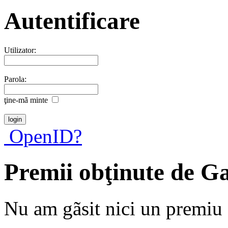
Autentificare
Utilizator:
Parola:
ţine-mã minte
OpenID?
Premii obţinute de G
Nu am gãsit nici un premiu a