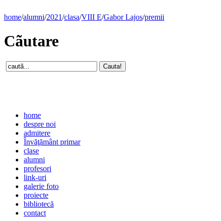
home
/
alumni
/
2021
/
clasa
/
VIII E
/
Gabor Lajos
/
premii
Cãutare
home
despre noi
admitere
Învăţământ primar
clase
alumni
profesori
link-uri
galerie foto
proiecte
bibliotecă
contact