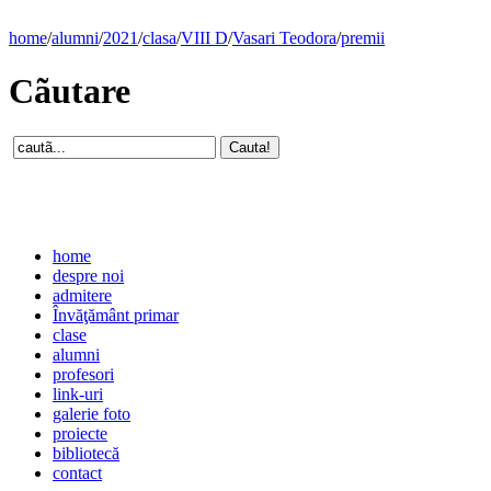
home
/
alumni
/
2021
/
clasa
/
VIII D
/
Vasari Teodora
/
premii
Cãutare
home
despre noi
admitere
Învăţământ primar
clase
alumni
profesori
link-uri
galerie foto
proiecte
bibliotecă
contact