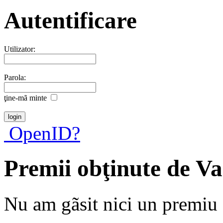
Autentificare
Utilizator:
Parola:
ţine-mã minte
OpenID?
Premii obţinute de V
Nu am gãsit nici un premiu a